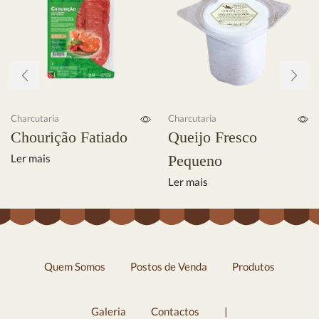
Charcutaria
Charcutaria
Chourição Fatiado
Queijo Fresco
Ler mais
Pequeno
Ler mais
Quem Somos
Postos de Venda
Produtos
Galeria
Contactos
|