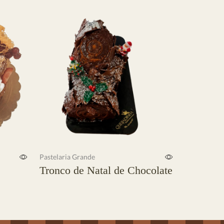
Pastelaria Grande
Pastelaria 
Tronco de Natal de Chocolate
Tarte de
Ler mais
Ler mais