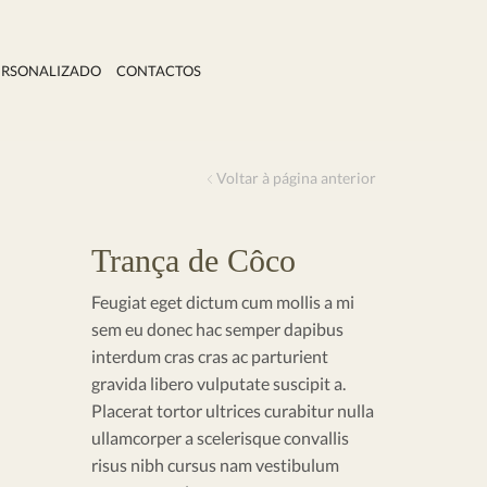
ERSONALIZADO
CONTACTOS
Voltar à página anterior
Trança de Côco
Feugiat eget dictum cum mollis a mi
sem eu donec hac semper dapibus
interdum cras cras ac parturient
gravida libero vulputate suscipit a.
Placerat tortor ultrices curabitur nulla
ullamcorper a scelerisque convallis
risus nibh cursus nam vestibulum