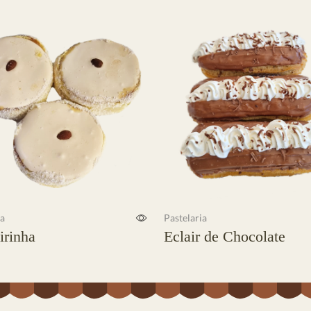
ia
Pastelaria
irinha
Eclair de Chocolate
s
Ler mais