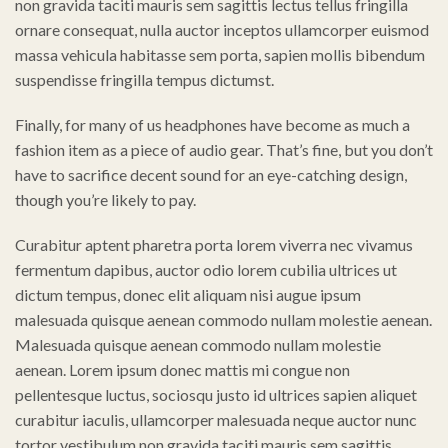
non gravida taciti mauris sem sagittis lectus tellus fringilla
ornare consequat, nulla auctor inceptos ullamcorper euismod
massa vehicula habitasse sem porta, sapien mollis bibendum
suspendisse fringilla tempus dictumst.
Finally, for many of us headphones have become as much a
fashion item as a piece of audio gear. That’s fine, but you don’t
have to sacrifice decent sound for an eye-catching design,
though you’re likely to pay.
Curabitur aptent pharetra porta lorem viverra nec vivamus
fermentum dapibus, auctor odio lorem cubilia ultrices ut
dictum tempus, donec elit aliquam nisi augue ipsum
malesuada quisque aenean commodo nullam molestie aenean.
Malesuada quisque aenean commodo nullam molestie
aenean. Lorem ipsum donec mattis mi congue non
pellentesque luctus, sociosqu justo id ultrices sapien aliquet
curabitur iaculis, ullamcorper malesuada neque auctor nunc
tortor vestibulum non gravida taciti mauris sem sagittis